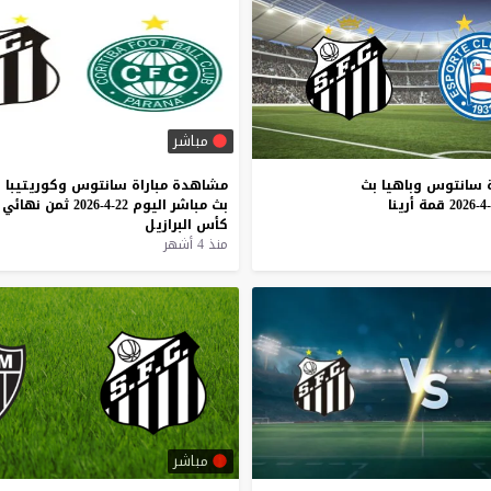
مباشر
سانتوس
وباهيا
بث
مشاهدة
مباراة
سانتوس
وكوريتيبا
قمة
أرينا
بث
مباشر
اليوم
22-4-2026
ثمن
نهائي
كأس
البرازيل
منذ 4 أشهر
مباشر