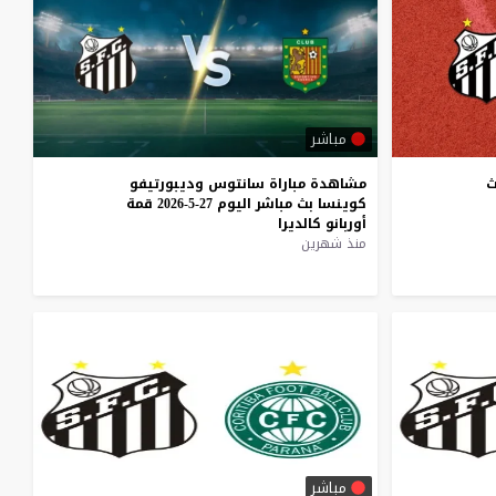
مباشر
ث
مشاهدة
مباراة
سانتوس
وديبورتيفو
كوينسا
بث
مباشر
اليوم
27-5-2026
قمة
أوربانو
كالديرا
منذ شهرين
مباشر