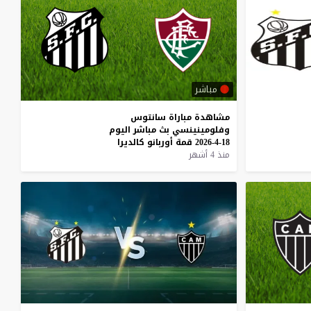
مباشر
مشاهدة
مباراة
سانتوس
وفلومينينسي
بث
مباشر
اليوم
18-4-2026
قمة
أوربانو
كالديرا
منذ 4 أشهر