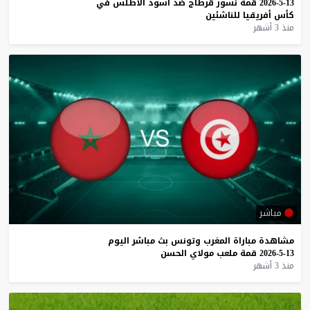
13-5-2026
قمة
نسور
قرطاج
ضد
أسود
الأطلس
في
كأس
أفريقيا
للناشئين
منذ 3 أشهر
مباشر
مشاهدة
مباراة
المغرب
وتونس
بث
مباشر
اليوم
13-5-2026
قمة
ملعب
مولاي
الحسن
منذ 3 أشهر