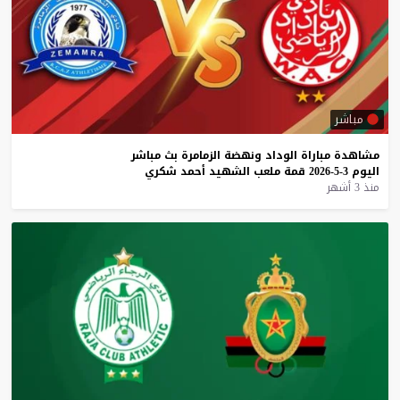
مباشر
مشاهدة
مباراة
الوداد
ونهضة
الزمامرة
بث
مباشر
اليوم
3-5-2026
قمة
ملعب
الشهيد
أحمد
شكري
منذ 3 أشهر