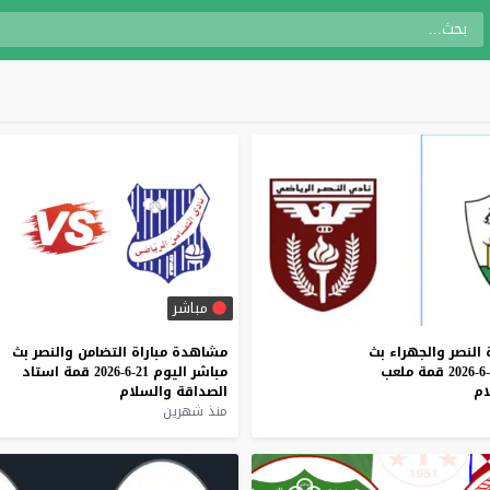
مباشر
النصر
والجهراء
بث
مشاهدة
مباراة
التضامن
والنصر
بث
قمة
ملعب
مباشر
اليوم
21-6-2026
قمة
استاد
ام
الصداقة
والسلام
منذ شهرين