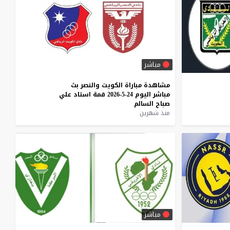
مباشر
مشاهدة
مباراة
الكويت
والنصر
بث
مباشر
اليوم
24-5-2026
قمة
استاد
علي
صباح
السالم
منذ شهرين
مباشر