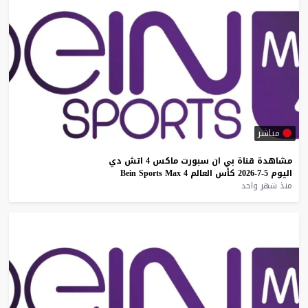
مباشر
مشاهدة
قناة
بي
ان
سبورت
ماكس
4
اتش
دي
اليوم
5-7-2026
كأس
العالم
4
Max
Sports
Bein
منذ شهر واحد