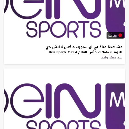
مباشر
مشاهدة
قناة
بي
ان
سبورت
ماكس
4
اتش
دي
اليوم
30-6-2026
كأس
العالم
4
Max
Sports
Bein
منذ شهر واحد