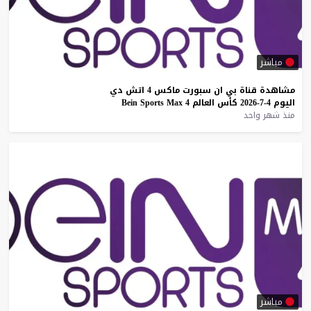
مباشر
مشاهدة
قناة
بي
ان
سبورت
ماكس
4
اتش
دي
اليوم
4-7-2026
كأس
العالم
4
Max
Sports
Bein
منذ شهر واحد
مباشر