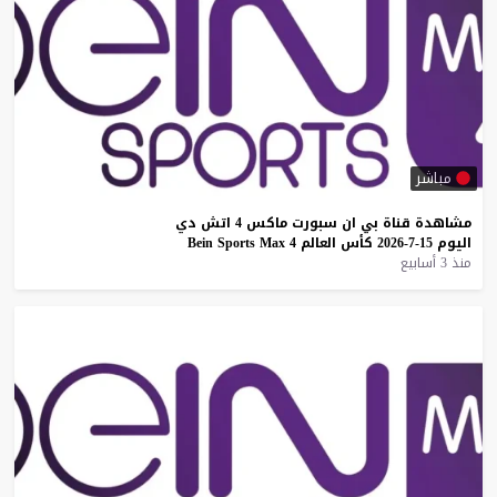
مباشر
مشاهدة
قناة
بي
ان
سبورت
ماكس
4
اتش
دي
اليوم
15-7-2026
كأس
العالم
4
Max
Sports
Bein
منذ 3 أسابيع