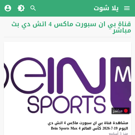
يلا شوت
قناة بي ان سبورت ماكس 4 اتش دي بث
مباشر
مباشر
مشاهدة
قناة
بي
ان
سبورت
ماكس
4
اتش
دي
اليوم
19-7-2026
كأس
العالم
4
Max
Sports
Bein
منذ 3 أسابيع