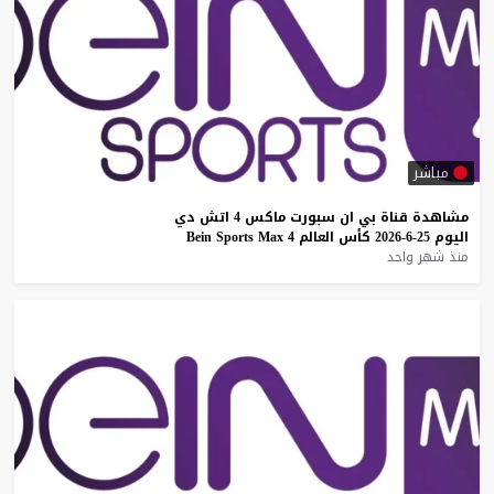
مباشر
مشاهدة
قناة
بي
ان
سبورت
ماكس
4
اتش
دي
اليوم
25-6-2026
كأس
العالم
4
Max
Sports
Bein
منذ شهر واحد