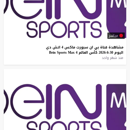
مباشر
مشاهدة
قناة
بي
ان
سبورت
ماكس
4
اتش
دي
اليوم
30-6-2026
كأس
العالم
4
Max
Sports
Bein
منذ شهر واحد