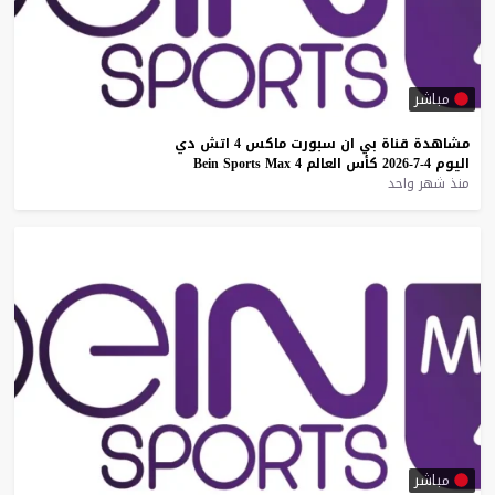
مباشر
مشاهدة
قناة
بي
ان
سبورت
ماكس
4
اتش
دي
اليوم
4-7-2026
كأس
العالم
4
Max
Sports
Bein
منذ شهر واحد
مباشر