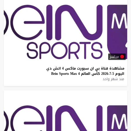
مباشر
مشاهدة
قناة
بي
ان
سبورت
ماكس
4
اتش
دي
اليوم
5-7-2026
كأس
العالم
4
Max
Sports
Bein
منذ شهر واحد