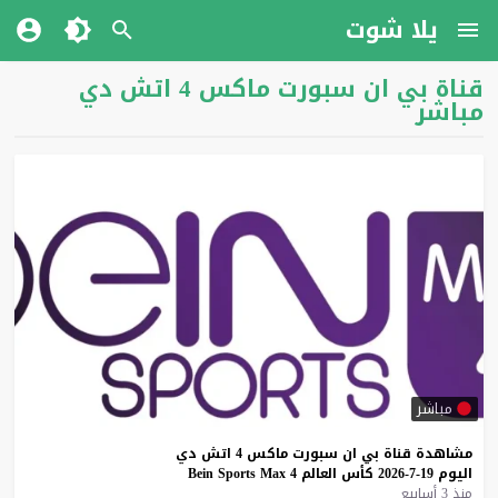
يلا شوت
قناة بي ان سبورت ماكس 4 اتش دي
مباشر
مباشر
مشاهدة
قناة
بي
ان
سبورت
ماكس
4
اتش
دي
اليوم
19-7-2026
كأس
العالم
4
Max
Sports
Bein
منذ 3 أسابيع