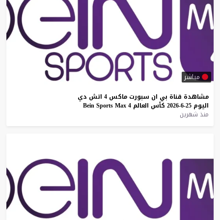
مباشر
مشاهدة
قناة
بي
ان
سبورت
ماكس
4
اتش
دي
اليوم
25-6-2026
كأس
العالم
4
Max
Sports
Bein
منذ شهرين