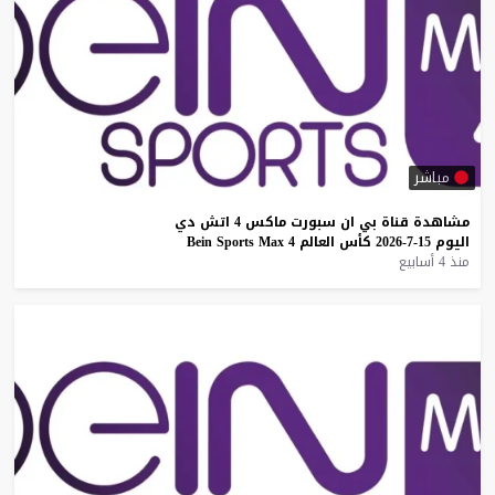
مباشر
مشاهدة
قناة
بي
ان
سبورت
ماكس
4
اتش
دي
اليوم
15-7-2026
كأس
العالم
4
Max
Sports
Bein
منذ 4 أسابيع