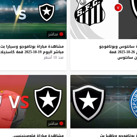
مباشر
سانتوس
وبوتافوجو
مشاهدة
مباراة
بوتافوجو
وسيارا
بث
26-10-2025
قمة
مباشر
اليوم
19-10-2025
قمة
كاستيلاو
ن
سانتوس
منذ 10 أشهر
مباشر
بوتافوجو
وباهيا
بث
مشاهدة
مباراة
فلومينينسي