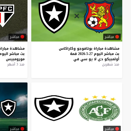
مباشر
مباشر
مشاهدة
مباراة
بوتافوجو
وكاراكاس
مشاهدة
مباراة
بث
مباشر
اليوم
27-5-2026
قمة
بث
مباشر
اليوم
أولمبيكو
دي
لا
يو
سي
في
مورومبيس
منذ شهرين
منذ 3 أشهر
مباشر
مباشر