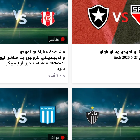
مباشر
بوتافوجو
وساو
باولو
مشاهدة مباراة بوتافوجو
23-5-2026
قمة
وإنديبندينتي بتروليرو بث مباشر اليو
21-5-2026 قمة استاديو أوليمبيكو
باتريا
منذ 3 أشهر
مباشر