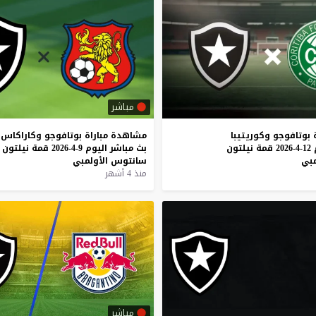
مباشر
بوتافوجو
وكوريتيبا
مشاهدة
مباراة
بوتافوجو
وكاراكاس
12-4-2026
قمة
نيلتون
بث
مباشر
اليوم
9-4-2026
قمة
نيلتون
مبي
سانتوس
الأولمبي
منذ 4 أشهر
مباشر