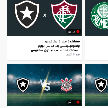
مباشر
مشاهدة
مباراة
بوتافوجو
وفلومينينسي
بث
مباشر
اليوم
1-2-2026
قمة
ملعب
نيلتون
سانتوس
منذ 6 أشهر
مباشر