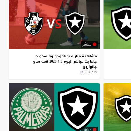
مباشر
مشاهدة
مباراة
بوتافوجو
وفاسكو
دا
جاما
بث
مباشر
اليوم
5-4-2026
قمة
ساو
جانواريو
منذ 4 أشهر
مباشر