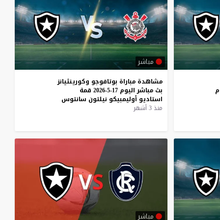
مباشر
مشاهدة
مباراة
بوتافوجو
وكورينثيانز
م
بث
مباشر
اليوم
17-5-2026
قمة
استاديو
أوليمبيكو
نيلتون
سانتوس
منذ 3 أشهر
مباشر