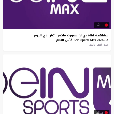
مباشر
مشاهدة
قناة
بي
ان
سبورت
ماكس
اتش
دي
اليوم
3-7-2026
Max
Sports
Bein
كأس
العالم
منذ شهر واحد
مباشر