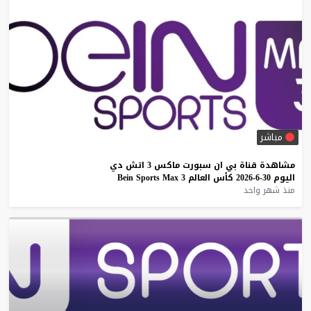
مباشر
مشاهدة
قناة
بي
ان
سبورت
ماكس
3
اتش
دي
اليوم
30-6-2026
كأس
العالم
3
Max
Sports
Bein
منذ شهر واحد