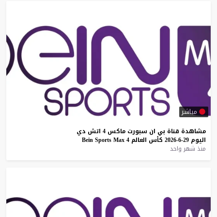
مباشر
مشاهدة
قناة
بي
ان
سبورت
ماكس
4
اتش
دي
اليوم
29-6-2026
كأس
العالم
4
Max
Sports
Bein
منذ شهر واحد