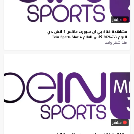
مباشر
مشاهدة
قناة
بي
ان
سبورت
ماكس
4
اتش
دي
اليوم
3-7-2026
كأس
العالم
4
Max
Sports
Bein
منذ شهر واحد
مباشر