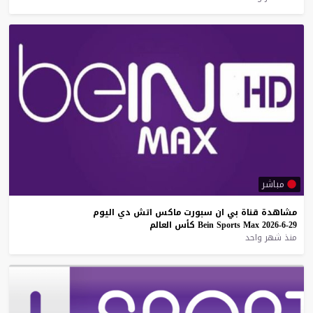
مباشر
مشاهدة
قناة
بي
ان
سبورت
ماكس
اتش
دي
اليوم
29-6-2026
Max
Sports
Bein
كأس
العالم
منذ شهر واحد