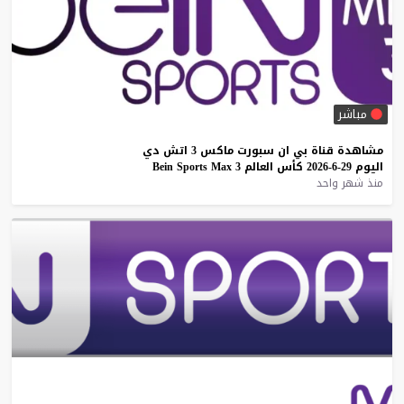
مباشر
مشاهدة
قناة
بي
ان
سبورت
ماكس
3
اتش
دي
اليوم
29-6-2026
كأس
العالم
3
Max
Sports
Bein
منذ شهر واحد