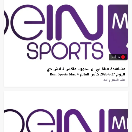
مباشر
مشاهدة
قناة
بي
ان
سبورت
ماكس
4
اتش
دي
اليوم
27-6-2026
كأس
العالم
4
Max
Sports
Bein
منذ شهر واحد