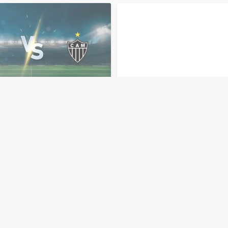
أتلتيكو
مينيرو
مشاهدة
مباراة
سانتوس
وأتلتيكو
باشر
اليوم
11-4-2026
مينيرو
بث
مباشر
اليوم
11-4-2026
قمة
رازيلي
ملعب
أوربانو
كالديرا
منذ 4 أشهر