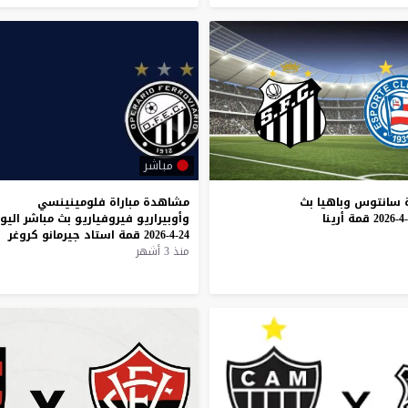
مباشر
سانتوس
وباهيا
بث
مشاهدة
مباراة
فلومينينسي
قمة
أرينا
وأوبيراريو
فيروفياريو
بث
مباشر
اليو
24-4-2026
قمة
استاد
جيرمانو
كروغر
منذ 3 أشهر