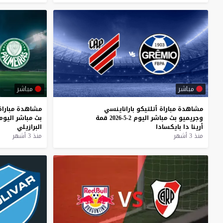
مباشر
مباشر
مشاهدة
مباراة
أتلتيكو
باراناينسي
مشاهدة
مباراة
وجريميو
بث
مباشر
اليوم
2-5-2026
قمة
بث
مباشر
اليوم
أرينا
دا
بايكسادا
البرازيلي
منذ 3 أشهر
منذ 3 أشهر