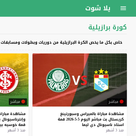
يلا شوت
كورة برازيلية
خاص بكل ما يخص الكرة البرازيلية من دوريات وبطولات ومسابقات وأ
مباشر
مباشر
مشاهدة
مباراة
بالميراس
وسبورتينغ
مشاهدة
مباراة
كريستال
بث
مباشر
اليوم
5-5-2026
قمة
وإنترناسيونال
ب
استاد
ناسيونال
دي
ليما
قمة
خوسيه
بي
منذ 3 أشهر
منذ 3 أشهر