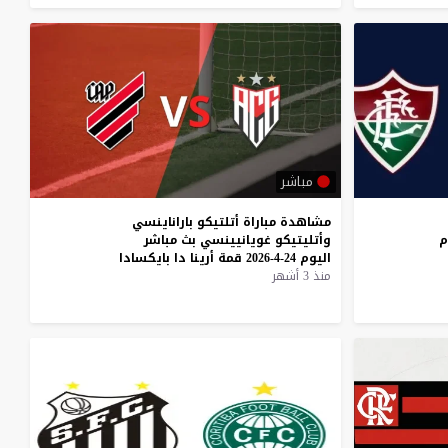
مباشر
مشاهدة
مباراة
أتلتيكو
باراناينسي
م
وأتليتيكو
غويانيينسي
بث
مباشر
اليوم
24-4-2026
قمة
أرينا
دا
بايكسادا
منذ 3 أشهر