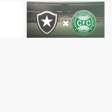
مباشر
مباشر
مشاهدة
مباراة
بوتافوجو
وكوريتيبا
مشاهدة
مباراة
بث
مباشر
اليوم
12-4-2026
قمة
نيلتون
وسانتوس
بث
م
سانتوس
الأولمبي
قمة
الدوري
الب
منذ 4 أشهر
منذ 4 أشهر